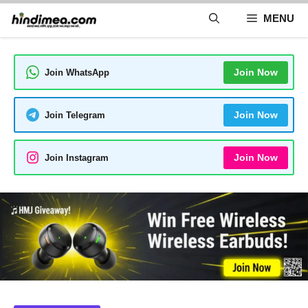
Skip
MENU
to
content
Join Now
Join WhatsApp
Join Now
Join Telegram
Join Now
Join Instagram