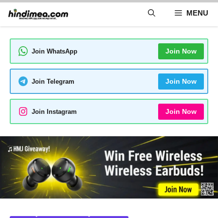
Skip
MENU
to
content
Join Now
Join WhatsApp
Join Now
Join Telegram
Join Now
Join Instagram