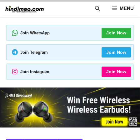
Skip
MENU
to
content
Join Now
Join WhatsApp
Join Now
Join Telegram
Join Now
Join Instagram