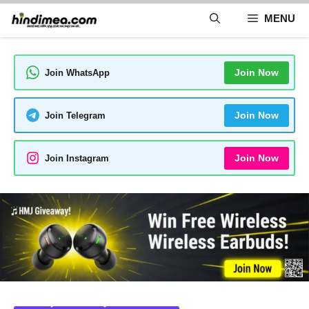
Skip
MENU
to
content
Join Now
Join WhatsApp
Join Now
Join Telegram
Join Now
Join Instagram