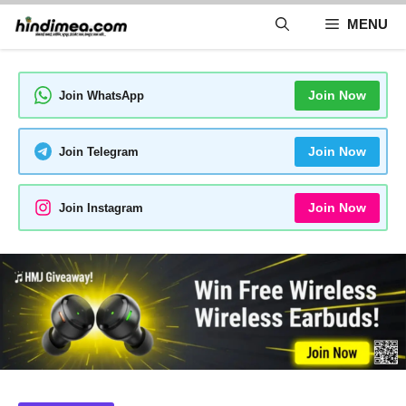
Skip
MENU
to
content
Join Now
Join WhatsApp
Join Now
Join Telegram
Join Now
Join Instagram