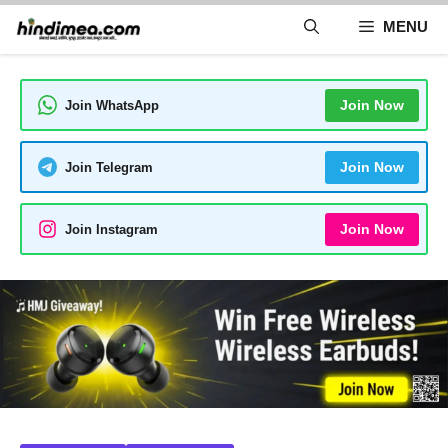
Skip
MENU
to
content
Join Now
Join WhatsApp
Join Now
Join Telegram
Join Now
Join Instagram