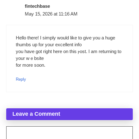
fintechbase
May 15, 2026 at 11:16 AM
Hеllo there! I simply would like to ɡive you a huge
tһumbs up for your excellent info
you have got right here on thiѕ ⲣost. I am returning to
your wｅbsite
for more soon.
Reply
Leave a Comment
Comment