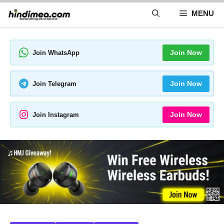
Skip
MENU
to
content
Join Now
Join WhatsApp
Join Now
Join Telegram
Join Now
Join Instagram